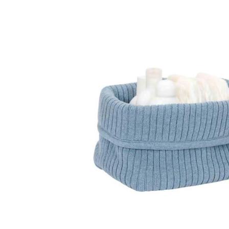
Erbesi
Foppapedretti
Hust & Claire
Kiokids
Culle, Letti e Lettini
Passeggini Classici
Carte 
Bavagl
Accessori Culla
Giochi in Legno
Accessori
Mussole
Materassi
Passeggini Duo
Lampa
Set P
Lilulila
Armadi
Passeggini Trio
Ceste 
Disposi
Cassettiere e Fasciatoi
Passeggini Leggeri
Therm
Maxi Cosi
Cancelletti di Sicurezza
Passeggini Gemellari
Momcozy
Olivio & Co
Pinio