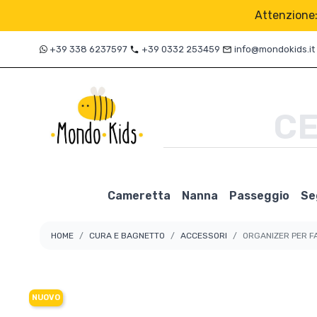
Attenzione: 
+39 338 6237597
+39 0332 253459
info@mondokids.it
local_phone
mail_outline
Cameretta
Nanna
Passeggio
Se
HOME
CURA E BAGNETTO
ACCESSORI
ORGANIZER PER FA
Palestrine e Tappeti Gioco
Seggiolini Auto Neonati
Box e Lettini da Viaggio
Passeggini
Seggioloni
Vaschette
Scarpe
Intimo
Mobili
Anex
Ac
Se
G
A
Bobux
NUOVO
Chicco