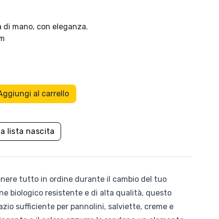
Flow Amsterdam
ta di mano, con eleganza.
cm
HoppStar
Kaiser Baby
Leander
Aggiungi al carrello
e e
Altri Giochi
a
Mam baby
a lista nascita
Molis & Co
Mustela
nere tutto in ordine durante il cambio del tuo
Picci
e biologico resistente e di alta qualità, questo
azio sufficiente per pannolini, salviette, creme e
Sassi