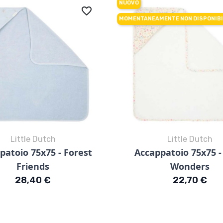
NUOVO
favorite_border
MOMENTANEAMENTE NON DISPONIBI
Little Dutch
Little Dutch
Anteprima
Anteprima


patoio 75x75 - Forest
Accappatoio 75x75 -
Friends
Wonders
Prezzo
Prezzo
28,40 €
22,70 €