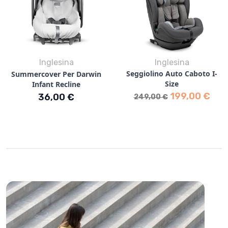
Inglesina
Inglesina
Seggiolino Auto Caboto I-
Summercover Per Darwin
Size
Infant Recline
Prezzo base
Prezzo
199,00 €
Prezzo
36,00 €
249,00 €