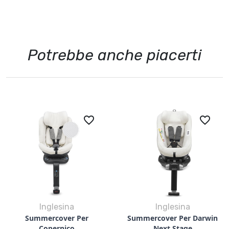
Potrebbe anche piacerti
favorite_border
favorite_border
Inglesina
Inglesina
Summercover Per
Summercover Per Darwin
Copernico
Next Stage