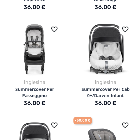
Prezzo
Prezzo
36,00 €
36,00 €
favorite_border
favorite_border
Inglesina
Inglesina
Summercover Per
Summercover Per Cab
Passeggino
0+/darwin Infant
Prezzo
Prezzo
36,00 €
36,00 €
-50,00 €
favorite_border
favorite_border