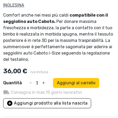
INGLESINA
Comfort anche nei mesi più caldi
compatibile con il
seggiolino auto Caboto.
Per donare massima
freschezza e morbidezza, la parte a contatto con il tuo
bimbo è realizzata in morbida spugna, mentre il tessuto
posteriore è in rete 3D per la massima traspirabilità. La
summercover è perfettamente sagomata per aderire ai
seggiolini auto Caboto i-Size seguendo la regolazione
del testalino.
36,00 €
iva inclusa
Quantità
-
+
Aggiungi al carrello
local_shipping
Consegna in max.15 giorni lavorativi
add_circle
Aggiungi prodotto alla lista nascita