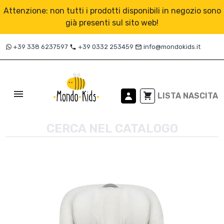
Attenzione: non tutti i prodotti disponibili in negozio sono
già presenti sul sito web!
+39 338 6237597
+39 0332 253459
info@mondokids.it
local_phone
mail_outline

LISTA NASCITA