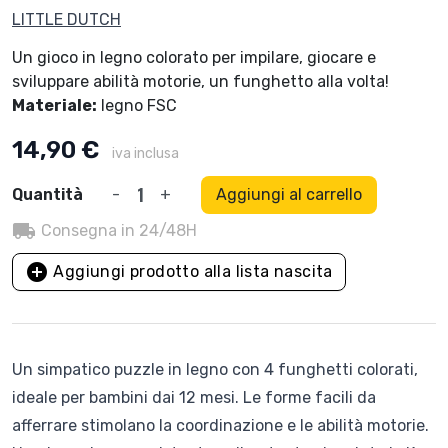
LITTLE DUTCH
Un gioco in legno colorato per impilare, giocare e
sviluppare abilità motorie, un funghetto alla volta!
Materiale:
legno FSC
14,90 €
iva inclusa
Quantità
-
+
Aggiungi al carrello
local_shipping
Consegna in 24/48H
add_circle
Aggiungi prodotto alla lista nascita
Un simpatico puzzle in legno con 4 funghetti colorati,
ideale per bambini dai 12 mesi. Le forme facili da
afferrare stimolano la coordinazione e le abilità motorie.