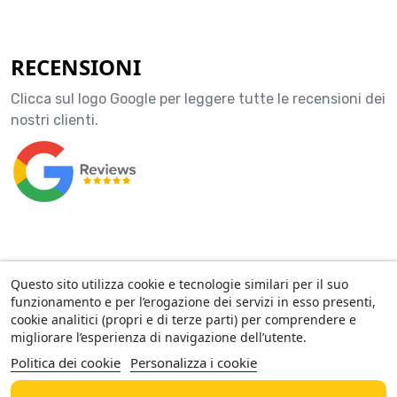
RECENSIONI
Clicca sul logo Google per leggere tutte le recensioni dei
nostri clienti.
ACCOUNT
Questo sito utilizza cookie e tecnologie similari per il suo
funzionamento e per l’erogazione dei servizi in esso presenti,
LA NOSTRA AZIENDA
cookie analitici (propri e di terze parti) per comprendere e
migliorare l’esperienza di navigazione dell’utente.
Politica dei cookie
Personalizza i cookie
AMF GROUP SRL - Via Confalonieri, 18 - 21016 Luino (VA) - P. IVA