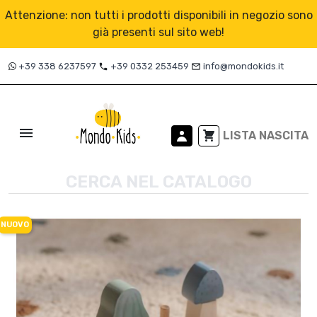
Attenzione: non tutti i prodotti disponibili in negozio sono
già presenti sul sito web!
+39 338 6237597
+39 0332 253459
info@mondokids.it
local_phone
mail_outline

LISTA NASCITA
NUOVO