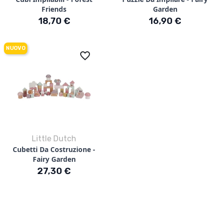
Friends
Garden
Prezzo
Prezzo
18,70 €
16,90 €
NUOVO
favorite_border
Little Dutch
Cubetti Da Costruzione -
Fairy Garden
Prezzo
27,30 €