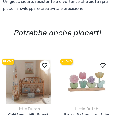
Un gioco sicuro, resistente e divertente che aiuta i più
piccoli a sviluppare creatività e precisione!
Potrebbe anche piacerti
NUOVO
NUOVO
favorite_border
favorite_border
Little Dutch
Little Dutch
Cubi Impilabili - Forest
Puzzle Da Impilare - Fairy